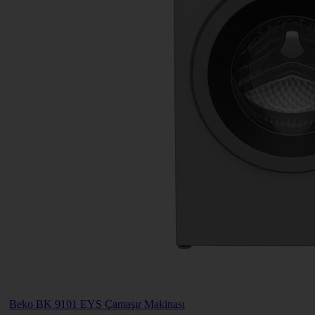
Beko BK 9101 EYS Çamaşır Makinası