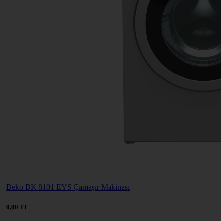
Beko BK 8101 EYS Çamaşır Makinası
0,00 TL