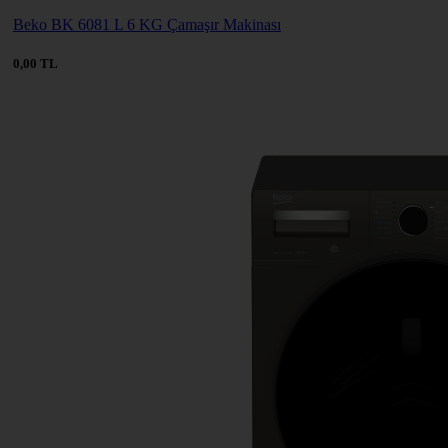
Beko BK 6081 L 6 KG Çamaşır Makinası
0,00 TL