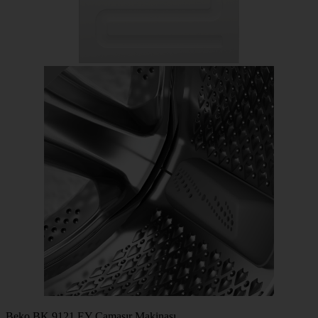
Beko BK 9121 EY Çamaşır Makinası