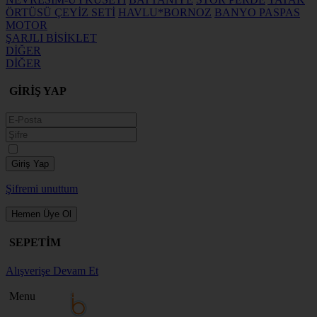
ÖRTÜSÜ ÇEYİZ SETİ
HAVLU*BORNOZ
BANYO PASPAS
MOTOR
ŞARJLI BİSİKLET
DİĞER
DİĞER
GİRİŞ YAP
Giriş Yap
Şifremi unuttum
Hemen Üye Ol
SEPETİM
Alışverişe Devam Et
Menu