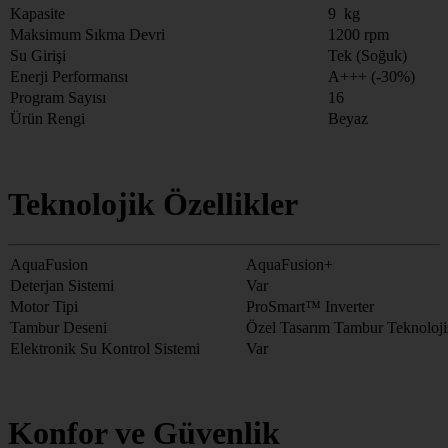
Kapasite
9 kg
Maksimum Sıkma Devri
1200 rpm
Su Girişi
Tek (Soğuk)
Enerji Performansı
A+++ (-30%)
Program Sayısı
16
Ürün Rengi
Beyaz
Teknolojik Özellikler
AquaFusion
AquaFusion+
Deterjan Sistemi
Var
Motor Tipi
ProSmart™ Inverter
Tambur Deseni
Özel Tasarım Tambur Teknoloji
Elektronik Su Kontrol Sistemi
Var
Konfor ve Güvenlik